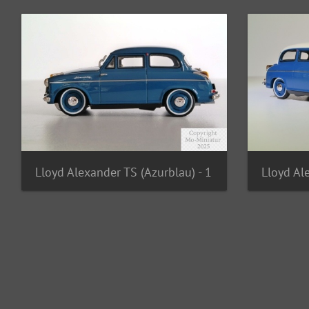
Lloyd Alexander TS (Azurblau) - 1
Lloyd Al