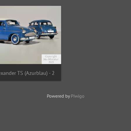
exander TS (Azurblau) - 2
Powered by
Piwigo