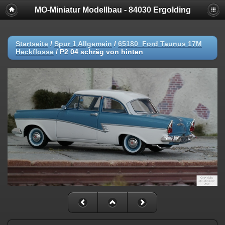
MO-Miniatur Modellbau - 84030 Ergolding
Startseite
/
Spur 1 Allgemein
/
65180_Ford Taunus 17M
Heckflosse
/
P2 04 schräg von hinten