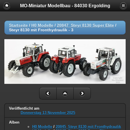
MO-Miniatur Modellbau - 84030 Ergolding
Startseite
/
H0 Modelle
/
20847_Steyr 8130 Super Elite
/
Steyr 8130 mit Fronthydraulik - 3
Veröffentlicht am
Donnerstag 13 November 2025
Alben
H0 Modelle
/
20845_Steyr 8130 mit Fronthydraulik