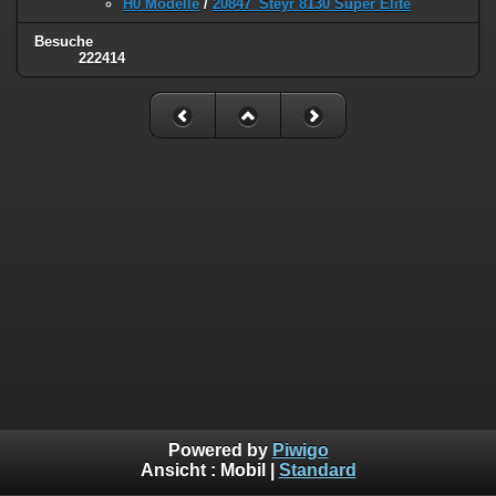
H0 Modelle
/
20847_Steyr 8130 Super Elite
Besuche
222414
Powered by
Piwigo
Ansicht :
Mobil
|
Standard