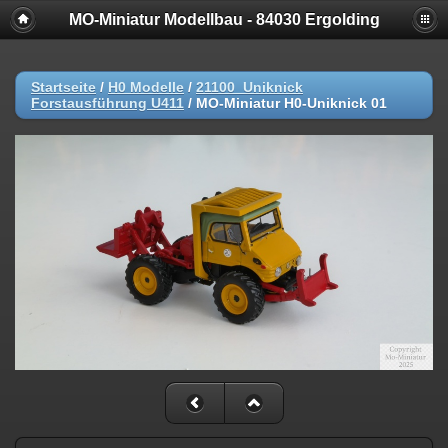
MO-Miniatur Modellbau - 84030 Ergolding
Startseite
/
H0 Modelle
/
21100_Uniknick
Forstausführung U411
/
MO-Miniatur H0-Uniknick 01