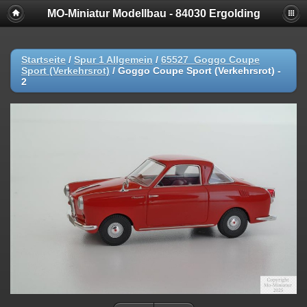
MO-Miniatur Modellbau - 84030 Ergolding
Startseite
/
Spur 1 Allgemein
/
65527_Goggo Coupe
Sport (Verkehrsrot)
/
Goggo Coupe Sport (Verkehrsrot) -
2